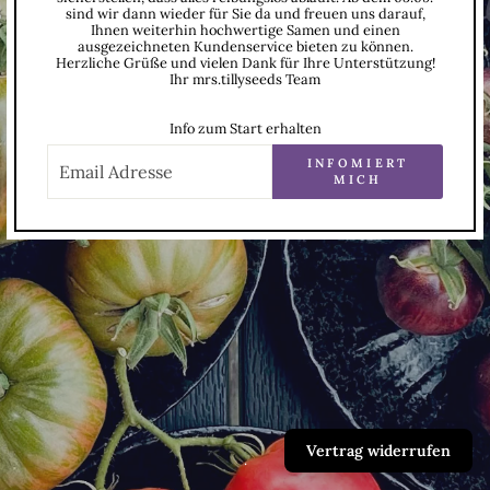
sind wir dann wieder für Sie da und freuen uns darauf,
Ihnen weiterhin hochwertige Samen und einen
ausgezeichneten Kundenservice bieten zu können.
Herzliche Grüße und vielen Dank für Ihre Unterstützung!
Ihr mrs.tillyseeds Team
Info zum Start erhalten
E-
MAIL
INFOMIERT
MICH
Vertrag widerrufen
.