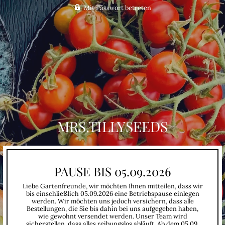
Mit Passwort betreten
MRS.TILLYSEEDS
PAUSE BIS 05.09.2026
Liebe Gartenfreunde, wir möchten Ihnen mitteilen, dass wir
bis einschließlich 05.09.2026 eine Betriebspause einlegen
werden. Wir möchten uns jedoch versichern, dass alle
Bestellungen, die Sie bis dahin bei uns aufgegeben haben,
wie gewohnt versendet werden. Unser Team wird
sicherstellen, dass alles reibungslos abläuft. Ab dem 05.09.