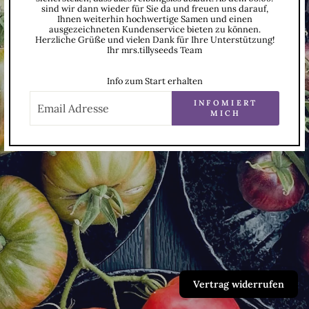
sind wir dann wieder für Sie da und freuen uns darauf,
Ihnen weiterhin hochwertige Samen und einen
ausgezeichneten Kundenservice bieten zu können.
Herzliche Grüße und vielen Dank für Ihre Unterstützung!
Ihr mrs.tillyseeds Team
Info zum Start erhalten
E-
MAIL
INFOMIERT
MICH
Vertrag widerrufen
.