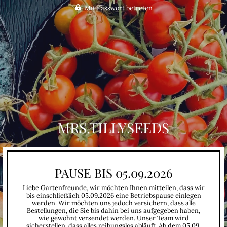
Mit Passwort betreten
MRS.TILLYSEEDS
PAUSE BIS 05.09.2026
Liebe Gartenfreunde, wir möchten Ihnen mitteilen, dass wir
bis einschließlich 05.09.2026 eine Betriebspause einlegen
werden. Wir möchten uns jedoch versichern, dass alle
Bestellungen, die Sie bis dahin bei uns aufgegeben haben,
wie gewohnt versendet werden. Unser Team wird
sicherstellen, dass alles reibungslos abläuft. Ab dem 05.09.